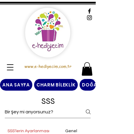
www.e-hediyecim.com.tr
ANA SAYFA
CHARM BİLEKLİK
DOĞAL TAŞ BİLEKLİK
SSS
SSS'lerin Ayarlanması
Genel