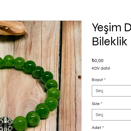
Yeşim D
Bileklik
Fiyat
₺0,00
KDV dahil
Boyut
*
Seç
Size
*
Seç
Adet
*