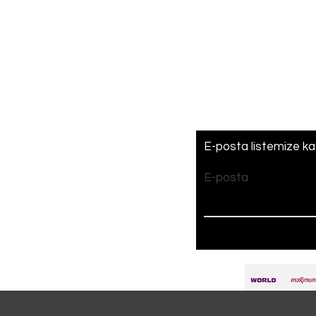
Gönderim ve İadel
Mağaza Politikası
Ödeme Yöntemle
Çerez Politikası
E-posta listemize kat
E-posta