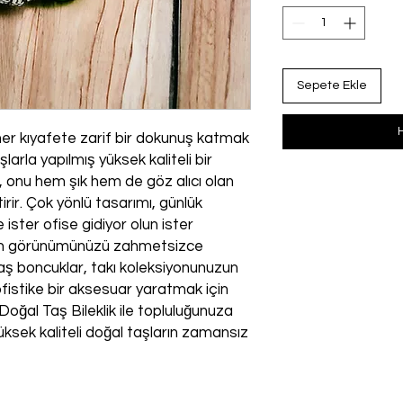
Sepete Ekle
her kıyafete zarif bir dokunuş katmak
arla yapılmış yüksek kaliteli bir
ı, onu hem şık hem de göz alıcı olan
irir. Çok yönlü tasarımı, günlük
 ister ofise gidiyor olun ister
olun görünümünüzü zahmetsizce
aş boncuklar, takı koleksiyonunuzun
fistike bir aksesuar yaratmak için
m Doğal Taş Bileklik ile topluluğunuza
üksek kaliteli doğal taşların zamansız