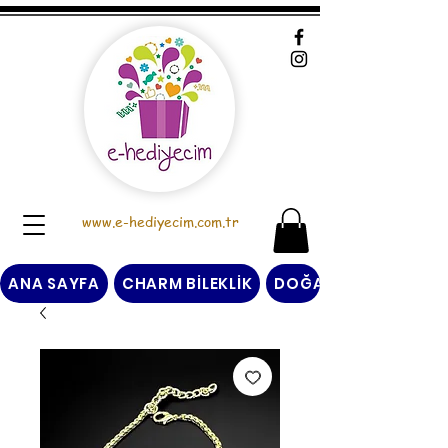
www.e-hediyecim.com.tr
ANA SAYFA
CHARM BİLEKLİK
DOĞAL TAŞ BİLEKLİK