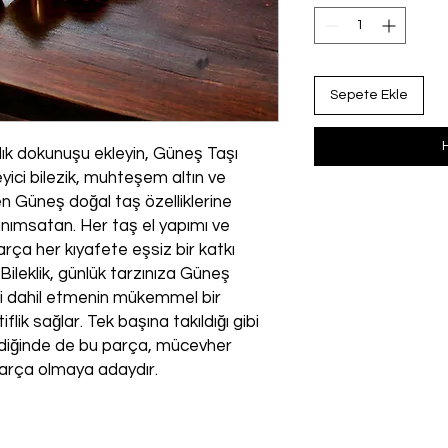
Sepete Ekle
lık dokunuşu ekleyin, Güneş Taşı
leyici bilezik, muhteşem altın ve
en Güneş doğal taş özelliklerine
nı anımsatan. Her taş el yapımı ve
rça her kıyafete eşsiz bir katkı
ileklik, günlük tarzınıza Güneş
erini dahil etmenin mükemmel bir
flik sağlar. Tek başına takıldığı gibi
geldiğinde de bu parça, mücevher
parça olmaya adaydır.