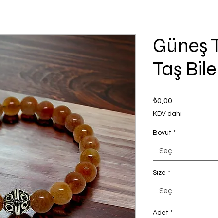
Güneş T
Taş Bile
Fiyat
₺0,00
KDV dahil
Boyut
*
Seç
Size
*
Seç
Adet
*