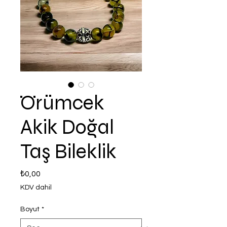
Örümcek
Akik Doğal
Taş Bileklik
Fiyat
₺0,00
KDV dahil
Boyut
*