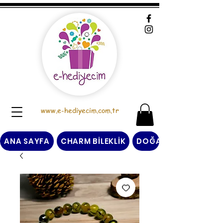
www.e-hediyecim.com.tr
ANA SAYFA
CHARM BİLEKLİK
DOĞAL TAŞ BİLEKLİK